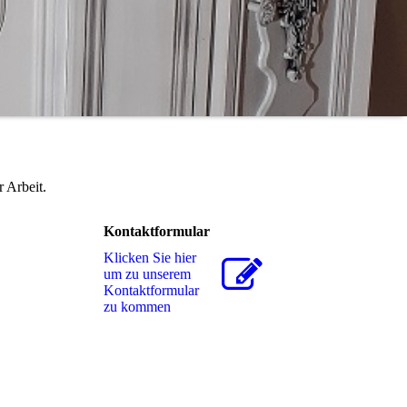
 Arbeit.
Kontaktformular
Klicken Sie hier
um zu unserem
Kon­takt­for­mu­lar
zu kommen